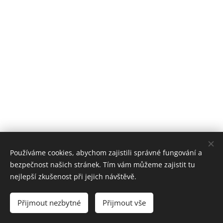
Používáme cookies, abychom zajistili správné fungování a
bezpečnost našich stránek. Tím vám můžeme zajistit tu
nejlepší zkušenost při jejich návštěvě.
© 2023 GLOBAL Consulting, s.r.o.. Václavské náměstí 1, Praha, 110 00
Přijmout nezbytné
Přijmout vše
Vytvořeno službou
Webnode
Cookies