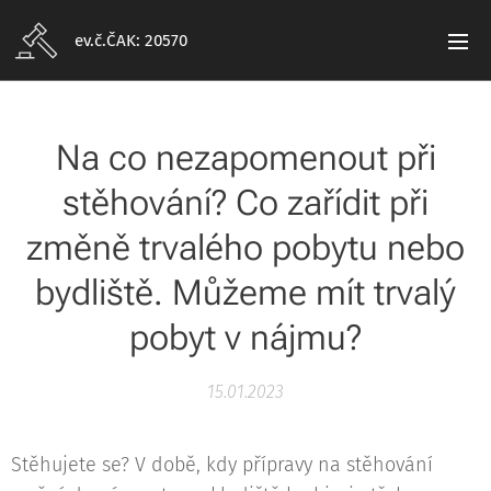
ev.č.ČAK: 20570
Na co nezapomenout při
stěhování? Co zařídit při
změně trvalého pobytu nebo
bydliště. Můžeme mít trvalý
pobyt v nájmu?
15.01.2023
Stěhujete se? V době, kdy přípravy na stěhování