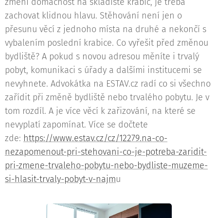
změní domácnost na skladiště krabic, je třeba
zachovat klidnou hlavu. Stěhování není jen o
přesunu věcí z jednoho místa na druhé a nekončí s
vybalením poslední krabice. Co vyřešit před změnou
bydliště? A pokud s novou adresou měníte i trvalý
pobyt, komunikaci s úřady a dalšími institucemi se
nevyhnete. Advokátka na ESTAV.cz radí co si všechno
zařídit při změně bydliště nebo trvalého pobytu. Je v
tom rozdíl. A je více věcí k zařizování, na které se
nevyplatí zapomínat. Více se dočtete
zde:
https://www.estav.cz/cz/12279.na-co-
nezapomenout-pri-stehovani-co-je-potreba-zaridit-
pri-zmene-trvaleho-pobytu-nebo-bydliste-muzeme-
si-hlasit-trvaly-pobyt-v-najm
u